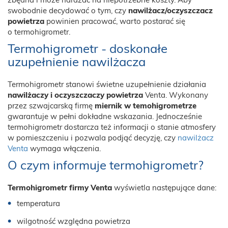
zbędna i może narażać na niepotrzebne koszty. Aby
swobodnie decydować o tym, czy
nawilżacz/oczyszczacz
powietrza
powinien pracować, warto postarać się
o termohigrometr.
Termohigrometr - doskonałe
uzupełnienie nawilżacza
Termohigrometr stanowi świetne uzupełnienie działania
nawilżaczy i oczyszczaczy powietrza
Venta. Wykonany
przez szwajcarską firmę
miernik w temohigrometrze
gwarantuje w pełni dokładne wskazania. Jednocześnie
termohigrometr dostarcza też informacji o stanie atmosfery
w pomieszczeniu i pozwala podjąć decyzję, czy
nawilżacz
Venta
wymaga włączenia.
O czym informuje termohigrometr?
Termohigrometr firmy Venta
wyświetla następujące dane:
temperatura
wilgotność względna powietrza