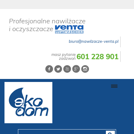
Profesjonalne nawilżacze
i oczyszczacze
biuro@nawilzacze-venta.pl
masz pytanie
601 228 901
zadzwoń
Toggle
navigati