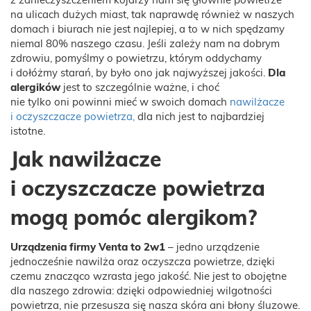
z zanieczyszczeniem kojarzy nam się głównie powietrze
na ulicach dużych miast, tak naprawdę również w naszych
domach i biurach nie jest najlepiej, a to w nich spędzamy
niemal 80% naszego czasu. Jeśli zależy nam na dobrym
zdrowiu, pomyślmy o powietrzu, którym oddychamy
i dołóżmy starań, by było ono jak najwyższej jakości.
Dla
alergików
jest to szczególnie ważne, i choć
nie tylko oni powinni mieć w swoich domach
nawilżacze
i oczyszczacze powietrza,
dla nich jest to najbardziej
istotne.
Jak nawilżacze
i oczyszczacze powietrza
mogą pomóc alergikom?
Urządzenia firmy Venta to 2w1
– jedno urządzenie
jednocześnie nawilża oraz oczyszcza powietrze, dzięki
czemu znacząco wzrasta jego jakość. Nie jest to obojętne
dla naszego zdrowia: dzięki odpowiedniej wilgotności
powietrza, nie przesusza się nasza skóra ani błony śluzowe.