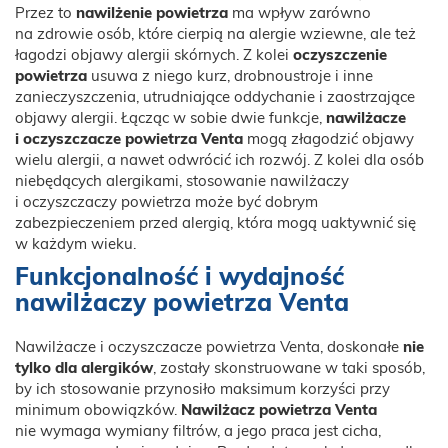
Przez to
nawilżenie powietrza
ma wpływ zarówno
na zdrowie osób, które cierpią na alergie wziewne, ale też
łagodzi objawy alergii skórnych. Z kolei
oczyszczenie
powietrza
usuwa z niego kurz, drobnoustroje i inne
zanieczyszczenia, utrudniające oddychanie i zaostrzające
objawy alergii. Łącząc w sobie dwie funkcje,
nawilżacze
i oczyszczacze powietrza Venta
mogą złagodzić objawy
wielu alergii, a nawet odwrócić ich rozwój. Z kolei dla osób
niebędących alergikami, stosowanie nawilżaczy
i oczyszczaczy powietrza może być dobrym
zabezpieczeniem przed alergią, która mogą uaktywnić się
w każdym wieku.
Funkcjonalność i wydajność
nawilżaczy powietrza Venta
Nawilżacze i oczyszczacze powietrza Venta, doskonałe
nie
tylko dla alergików
, zostały skonstruowane w taki sposób,
by ich stosowanie przynosiło maksimum korzyści przy
minimum obowiązków.
Nawilżacz powietrza Venta
nie wymaga wymiany filtrów, a jego praca jest cicha,