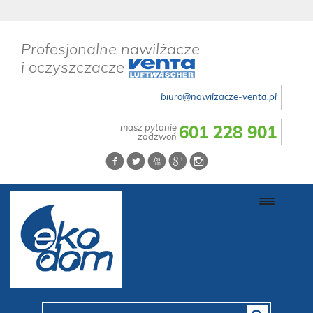
Profesjonalne nawilżacze
i oczyszczacze
biuro@nawilzacze-venta.pl
masz pytanie
601 228 901
zadzwoń
Toggle
navigati